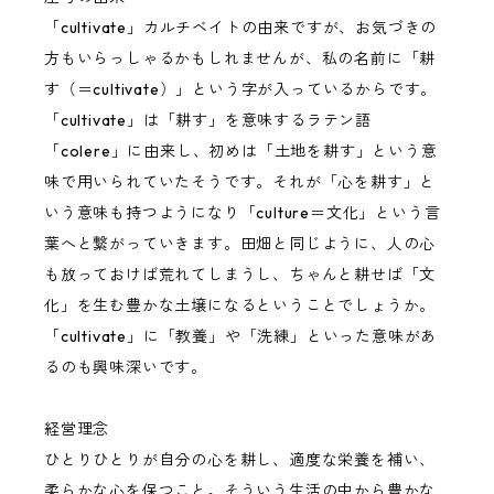
「cultivate」カルチベイトの由来ですが、お気づきの
方もいらっしゃるかもしれませんが、私の名前に「耕
tkitki（ティキティキ）
す（＝cultivate）」という字が入っているからです。
「cultivate」は「耕す」を意味するラテン語
Sofla ukes by YGK
「colere」に由来し、初めは「土地を耕す」という意
味で用いられていたそうです。それが「心を耕す」と
いう意味も持つようになり「culture＝文化」という言
葉へと繋がっていきます。田畑と同じように、人の心
も放っておけば荒れてしまうし、ちゃんと耕せば「文
化」を生む豊かな土壌になるということでしょうか。
「cultivate」に「教養」や「洗練」といった意味があ
るのも興味深いです。
経営理念
ひとりひとりが自分の心を耕し、適度な栄養を補い、
柔らかな心を保つこと。そういう生活の中から豊かな