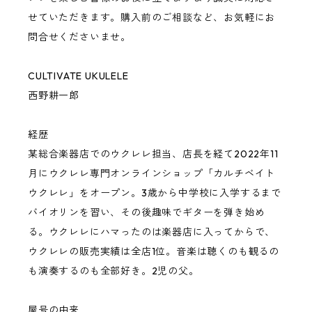
Cultivate Ukulele
せていただきます。購入前のご相談など、お気軽にお
問合せくださいませ。
KIWAYA
CULTIVATE UKULELE
西野耕一郎
Craft Musica
経歴
Shimo Guitars
某総合楽器店でのウクレレ担当、店長を経て2022年11
月にウクレレ専門オンラインショップ「カルチベイト
Basiner
ウクレレ」をオープン。3歳から中学校に入学するまで
バイオリンを習い、その後趣味でギターを弾き始め
TODA Guitars
る。ウクレレにハマったのは楽器店に入ってからで、
ウクレレの販売実績は全店1位。音楽は聴くのも観るの
G String
も演奏するのも全部好き。2児の父。
Tatsuya Mitsui
屋号の由来