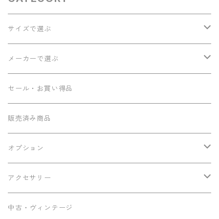
サイズで選ぶ
ソプラノ
メーカーで選ぶ
コンサート
Seilen
セール・お買い得品
テナー
Sumi工房
販売済み商品
その他
Ancestor's
オプション
ミニテナー
Frayns
エンドピン追加
アクセサリー
KOU ukulele
メンテナンス用品
中古・ヴィンテージ