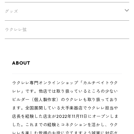
早瀬ギター工房
ケース
グッズ
Luna
パーツ
ステッカー
ウクレレ弦
Famous
ABOUT
Martin
ウクレレ専門オンラインショップ「カルチベイトウク
Sakata Guitars
レレ」です。他店では取り扱っているところの少ない
ビルダー（個人製作家）のウクレレも取り扱っており
Hatta Works
ます。全国展開している大手楽器店でウクレレ担当や
店長を経験した店主が2022年11月11日にオープンしま
West Field Guitar Craft
した。これまでの経験とコネクションを活かし、ウク
レレを楽しむ皆様のお役に立てますよう誠実に対応さ