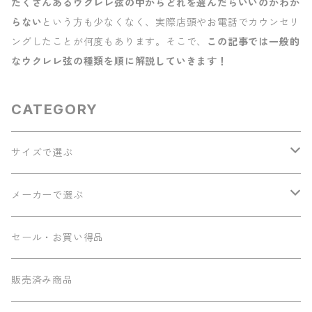
たくさんあるウクレレ弦の中からどれを選んだらいいのかわか
らない
という方も少なくなく、実際店頭やお電話でカウンセリ
ングしたことが何度もあります。そこで、
この記事では一般的
なウクレレ弦の種類を順に解説していきます！
CATEGORY
サイズで選ぶ
ソプラノ
メーカーで選ぶ
コンサート
Seilen
セール・お買い得品
テナー
Sumi工房
販売済み商品