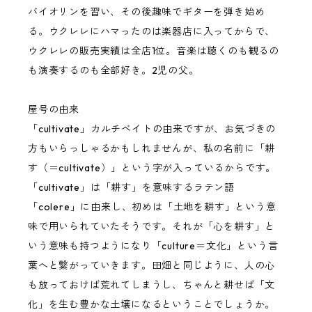
バイオリンを習い、その後趣味でギターを弾き始め
TODA Guitars
る。ウクレレにハマったのは楽器店に入ってからで、
ウクレレの販売実績は全店1位。音楽は聴くのも観るの
G String
も演奏するのも全部好き。2児の父。
Tatsuya Mitsui
屋号の由来
「cultivate」カルチベイトの由来ですが、お気づきの
方もいらっしゃるかもしれませんが、私の名前に「耕
tkitki（ティキティキ）
す（＝cultivate）」という字が入っているからです。
「cultivate」は「耕す」を意味するラテン語
Sofla ukes by YGK
「colere」に由来し、初めは「土地を耕す」という意
味で用いられていたそうです。それが「心を耕す」と
いう意味も持つようになり「culture＝文化」という言
葉へと繋がっていきます。田畑と同じように、人の心
も放っておけば荒れてしまうし、ちゃんと耕せば「文
化」を生む豊かな土壌になるということでしょうか。