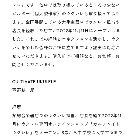
レレ」です。他店では取り扱っているところの少ない
ビルダー（個人製作家）のウクレレも取り扱っており
Hatta Works
ます。全国展開している大手楽器店でウクレレ担当や
店長を経験した店主が2022年11月11日にオープンしま
West Field Guitar Craft
した。これまでの経験とコネクションを活かし、ウク
レレを楽しむ皆様のお役に立てますよう誠実に対応さ
Cultivate Ukulele
せていただきます。購入前のご相談など、お気軽にお
問合せくださいませ。
KIWAYA
CULTIVATE UKULELE
西野耕一郎
Craft Musica
経歴
Shimo Guitars
某総合楽器店でのウクレレ担当、店長を経て2022年11
月にウクレレ専門オンラインショップ「カルチベイト
Basiner
ウクレレ」をオープン。3歳から中学校に入学するまで