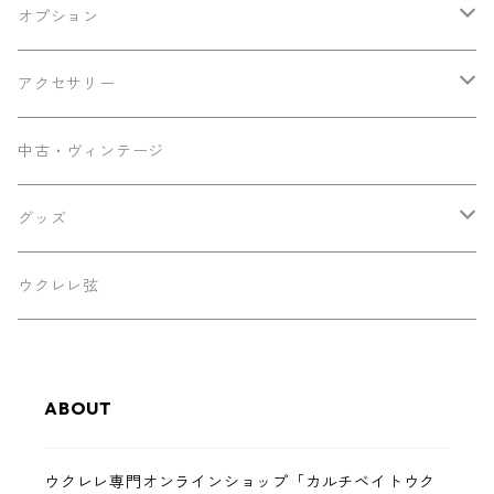
その他
Ancestor's
オプション
ミニテナー
Frayns
エンドピン追加
アクセサリー
KOU ukulele
メンテナンス用品
中古・ヴィンテージ
早瀬ギター工房
ケース
グッズ
Luna
パーツ
ステッカー
ウクレレ弦
Famous
ABOUT
Martin
ウクレレ専門オンラインショップ「カルチベイトウク
Sakata Guitars