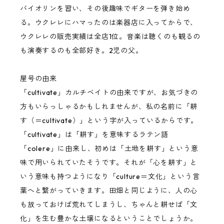
バイオリンを習い、その後趣味でギターを弾き始め
TODA Guitars
る。ウクレレにハマったのは楽器店に入ってからで、
ウクレレの販売実績は全店1位。音楽は聴くのも観るの
G String
も演奏するのも全部好き。2児の父。
Tatsuya Mitsui
屋号の由来
「cultivate」カルチベイトの由来ですが、お気づきの
方もいらっしゃるかもしれませんが、私の名前に「耕
tkitki（ティキティキ）
す（＝cultivate）」という字が入っているからです。
「cultivate」は「耕す」を意味するラテン語
Sofla ukes by YGK
「colere」に由来し、初めは「土地を耕す」という意
味で用いられていたそうです。それが「心を耕す」と
いう意味も持つようになり「culture＝文化」という言
葉へと繋がっていきます。田畑と同じように、人の心
も放っておけば荒れてしまうし、ちゃんと耕せば「文
化」を生む豊かな土壌になるということでしょうか。