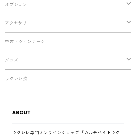
その他
Ancestor's
オプション
ミニテナー
Frayns
エンドピン追加
アクセサリー
KOU ukulele
メンテナンス用品
中古・ヴィンテージ
早瀬ギター工房
ケース
グッズ
Luna
パーツ
ステッカー
ウクレレ弦
Famous
ABOUT
Martin
ウクレレ専門オンラインショップ「カルチベイトウク
Sakata Guitars