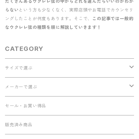
たくさんあるウクレレ弦の中からどれを選んだらいいのかわか
らない
という方も少なくなく、実際店頭やお電話でカウンセリ
ングしたことが何度もあります。そこで、
この記事では一般的
なウクレレ弦の種類を順に解説していきます！
CATEGORY
サイズで選ぶ
ソプラノ
メーカーで選ぶ
コンサート
Seilen
セール・お買い得品
テナー
Sumi工房
販売済み商品