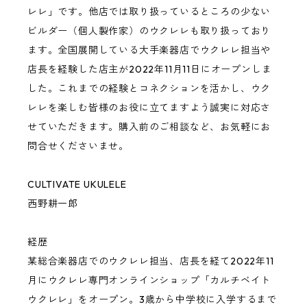
レレ」です。他店では取り扱っているところの少ない
ビルダー（個人製作家）のウクレレも取り扱っており
Hatta Works
ます。全国展開している大手楽器店でウクレレ担当や
店長を経験した店主が2022年11月11日にオープンしま
West Field Guitar Craft
した。これまでの経験とコネクションを活かし、ウク
レレを楽しむ皆様のお役に立てますよう誠実に対応さ
Cultivate Ukulele
せていただきます。購入前のご相談など、お気軽にお
問合せくださいませ。
KIWAYA
CULTIVATE UKULELE
西野耕一郎
Craft Musica
経歴
Shimo Guitars
某総合楽器店でのウクレレ担当、店長を経て2022年11
月にウクレレ専門オンラインショップ「カルチベイト
Basiner
ウクレレ」をオープン。3歳から中学校に入学するまで