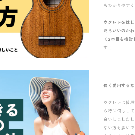
もわかりやすく
ウクレレをはじ
だらいいのかわ
て
2本目を検討
す！
長く愛用するな
ウクレレは値段
ら特に何もして
会いしましたし
ない方も多いで