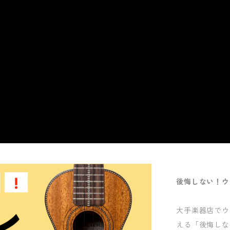
後悔しない！ウ
大手楽器店でウ
える「後悔しな