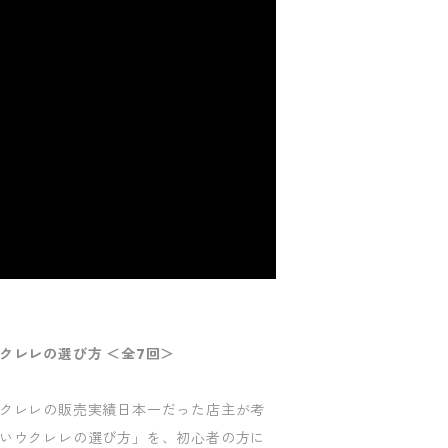
クレレの選び方 ＜全7回＞
クレレの販売実績日本一だった店主が考
いウクレレの選び方」を、初心者の方に