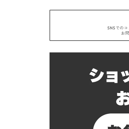
SNSでの
お