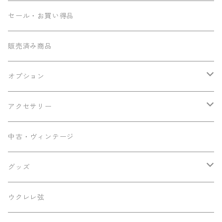
コンサート
Seilen
セール・お買い得品
テナー
Sumi工房
販売済み商品
その他
Ancestor's
オプション
ミニテナー
Frayns
エンドピン追加
アクセサリー
KOU ukulele
メンテナンス用品
中古・ヴィンテージ
早瀬ギター工房
ケース
グッズ
Luna
パーツ
ステッカー
ウクレレ弦