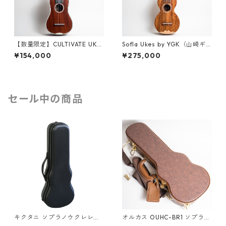
【数量限定】CULTIVATE UKU
Sofla Ukes by YGK（山崎ギ
LELE D3M-W（フィジーマホ
ター工房）#457 ハワイアンコ
¥154,000
¥275,000
ガニー）ソプラノウクレレ
ア ソプラノウクレレ
セール中の商品
キクタニ ソプラノウクレレ用
オルカス OUHC-BR1 ソプラノ
ハードケース UPC-10N
ウクレレ用ハードケース