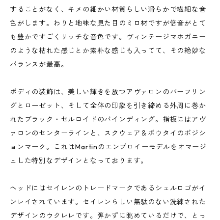
することがなく、キメの細かい材質らしい滑らかで繊細な音
色がします。わりと地味な見た目のミロ材ですが倍音がとて
も豊かですごくリッチな音色です。ヴィンテージマホガニー
のような枯れた感じとか素朴な感じも入ってて、その絶妙な
バランスが最高。
ボディの装飾は、美しい輝きを放つアヴァロンのパーフリン
グとローゼット、そして全体の印象を引き締める外周に巻か
れたブラック・セルロイドのバインディング。指板にはアヴ
ァロンのセンターラインと、スクウェア＆ボウタイのポジシ
ョンマーク。これはMartinのエンプロイーモデルをオマージ
ュした特別なデザインとなっております。
ヘッドにはセイレンのトレードマークであるシェルロゴがイ
ンレイされています。セイレンらしい無駄のない洗練された
デザインのウクレレです。弾かずに眺めているだけで、とっ