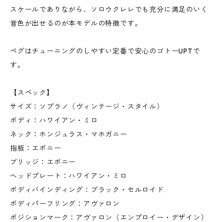
スケールでありながら、ソロウクレレでも充分に満足のいく
音色が出せるのが本モデルの特徴です。
ペグはチューニングのしやすい定番で安心のゴトーUPTで
す。
【スペック】
サイズ：ソプラノ（ヴィンテージ・スタイル）
ボディ：ハワイアン・ミロ
ネック：ホンジュラス・マホガニー
指板：エボニー
ブリッジ：エボニー
ヘッドプレート：ハワイアン・ミロ
ボディバインディング：ブラック・セルロイド
ボディパーフリング：アヴァロン
ポジションマーク：アヴァロン（エンプロイー・デザイン）