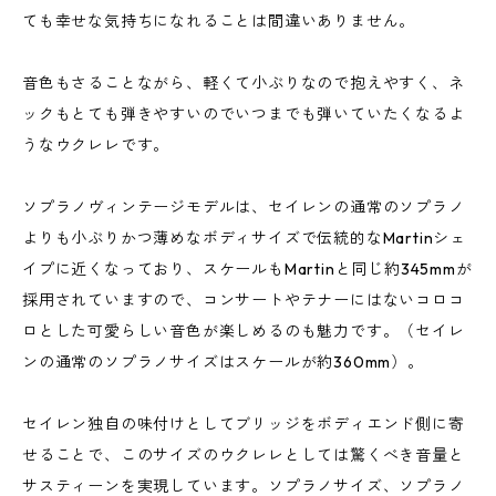
ても幸せな気持ちになれることは間違いありません。
音色もさることながら、軽くて小ぶりなので抱えやすく、ネ
ックもとても弾きやすいのでいつまでも弾いていたくなるよ
うなウクレレです。
ソプラノヴィンテージモデルは、セイレンの通常のソプラノ
よりも小ぶりかつ薄めなボディサイズで伝統的なMartinシェ
イプに近くなっており、スケールもMartinと同じ約345mmが
採用されていますので、コンサートやテナーにはないコロコ
ロとした可愛らしい音色が楽しめるのも魅力です。（セイレ
ンの通常のソプラノサイズはスケールが約360mm）。
セイレン独自の味付けとしてブリッジをボディエンド側に寄
せることで、このサイズのウクレレとしては驚くべき音量と
サスティーンを実現しています。ソプラノサイズ、ソプラノ