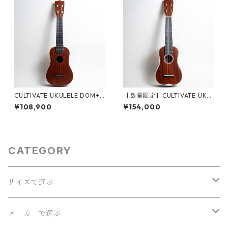
CULTIVATE UKULELE D0M+
【数量限定】CULTIVATE UKU
（フィジーマホガニー）ソプ
LELE D3M-W（フィジーマホ
¥108,900
¥154,000
ラノウクレレ #26065
ガニー）ソプラノウクレレ
CATEGORY
サイズで選ぶ
ソプラノ
メーカーで選ぶ