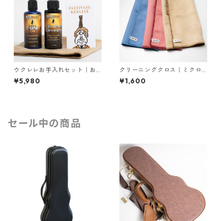
ウクレレお手入れセット｜お
クリーニングクロス｜ミクロ
得な当店オリジナルセット！
ディア エピクロス（日本製）3
¥5,980
¥1,600
＜再入荷＞
5cm × 37cm
セール中の商品