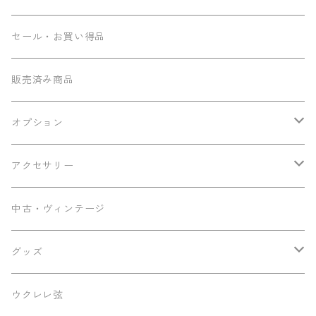
コンサート
Seilen
セール・お買い得品
テナー
Sumi工房
販売済み商品
その他
Ancestor's
オプション
ミニテナー
Frayns
エンドピン追加
アクセサリー
KOU ukulele
メンテナンス用品
中古・ヴィンテージ
早瀬ギター工房
ケース
グッズ
Luna
パーツ
ステッカー
ウクレレ弦