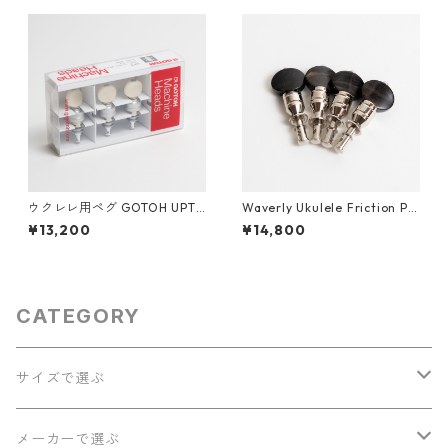
ウクレレ用ペグ GOTOH UPT-
Waverly Ukulele Friction Pe
UBN-CW
gs ウクレレ用フリクションペ
¥13,200
¥14,800
グ（4個セット）
CATEGORY
サイズで選ぶ
ソプラノ
メーカーで選ぶ