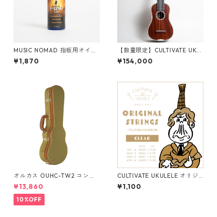
MUSIC NOMAD 指板用オイル
【数量限定】CULTIVATE UKU
F-ONE OIL MN105
LELE D3M-W（フィジーマホ
¥1,870
¥154,000
ガニー）ソプラノウクレレ
オルカス OUHC-TW2 コンサ
CULTIVATE UKULELE オリジ
ートウクレレ用ハードケース
ナルフロロカーボン弦
¥13,860
¥1,100
10%OFF