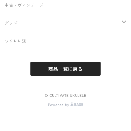
KOU ukulele
メンテナンス用品
中古・ヴィンテージ
早瀬ギター工房
ケース
グッズ
Luna
パーツ
ステッカー
ウクレレ弦
Famous
商品一覧に戻る
Martin
Sakata Guitars
© CULTIVATE UKULELE
Powered by
Hatta Works
West Field Guitar Craft