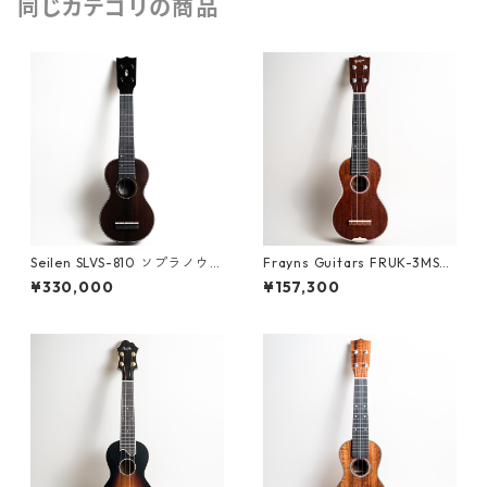
同じカテゴリの商品
Seilen SLVS-810 ソプラノウク
Frayns Guitars FRUK-3MS
レレ #2026
ソプラノウクレレ #2500094
¥330,000
¥157,300