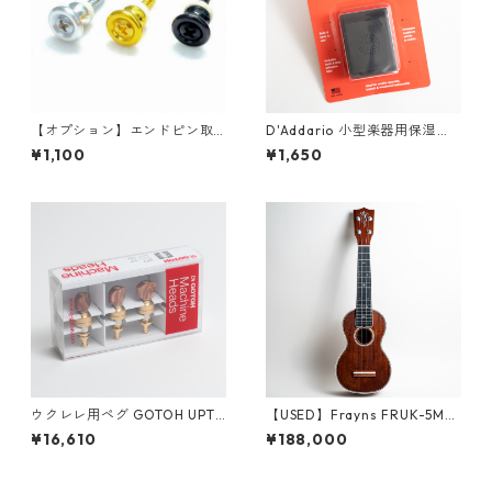
【オプション】エンドピン取
D'Addario 小型楽器用保湿器
り付け（工賃＋パーツ代）
SMALL INSTRUMENT HUMIDI
¥1,100
¥1,650
FIER
ウクレレ用ペグ GOTOH UPT-
【USED】Frayns FRUK-5MS
UB8-GG
ソプラノウクレレ #2500095
¥16,610
¥188,000
（中古・2025年製）