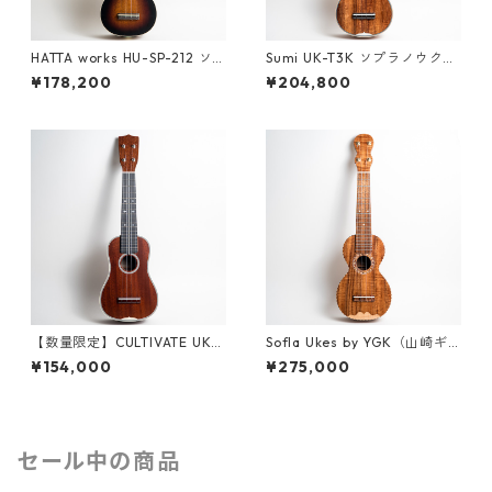
HATTA works HU-SP-212 ソ
Sumi UK-T3K ソプラノウクレ
プラノウクレレ
レ #261529
¥178,200
¥204,800
【数量限定】CULTIVATE UKU
Sofla Ukes by YGK（山崎ギ
LELE D3M-W（フィジーマホ
ター工房）#457 ハワイアンコ
¥154,000
¥275,000
ガニー）ソプラノウクレレ
ア ソプラノウクレレ
セール中の商品