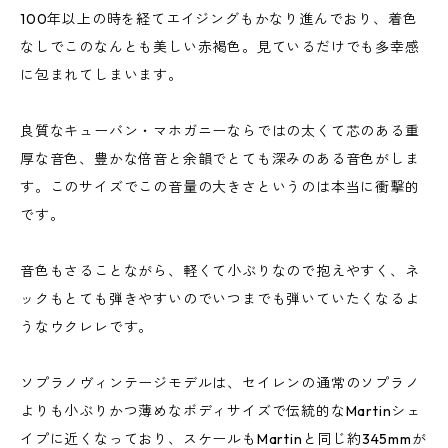
100年以上の時を経てエイジングもかなり進んでおり、着色
なしでこのなんとも美しい赤褐色。見ているだけでも多幸感
に包まれてしまいます。
良質なキューバン・マホガニーならではの太くて芯のある重
厚な音色、豊かな倍音と余韻でとても深みのある音色がしま
す。このサイズでこの音量の大きさというのは本当に衝撃的
です。
音色もさることながら、軽くて小ぶりなので抱えやすく、ネ
ックもとても弾きやすいのでいつまでも弾いていたくなるよ
うなウクレレです。
ソプラノヴィンテージモデルは、セイレンの通常のソプラノ
よりも小ぶりかつ薄めなボディサイズで伝統的なMartinシェ
イプに近くなっており、スケールもMartinと同じ約345mmが