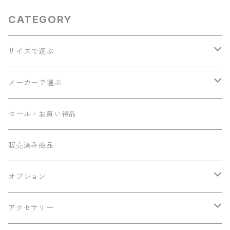
CATEGORY
サイズで選ぶ
ソプラノ
メーカーで選ぶ
コンサート
Seilen
セール・お買い得品
テナー
Sumi工房
販売済み商品
その他
Ancestor's
オプション
ミニテナー
Frayns
エンドピン追加
アクセサリー