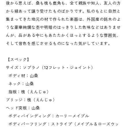
後から思えば、桑も槐も鹿角も、全て親族や知人、友人の方
から縁あって譲り受けたものばかりです。私のもとに自然と
集まってきた地元の材で作られた楽器は、外国産の銘木のよ
うな豪華絢爛な杢や明暗のはっきりした色味などはありませ
んが、品がある中にもあたたかくほっとするような雰囲気、
そして音色を感じさせるものになった気がしています。
【スペック】
サイズ：ソプラノ（12フレット・ジョイント）
ボディ材：山桑
ネック：山桑
指板：槐（えんじゅ）
ブリッジ：槐（えんじゅ）
ヘッド突板：山桑
ボディバインディング：カーリーメイプル
ボディパーフリング：ストライプ（メイプル＆ローズウッ