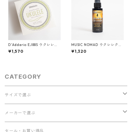
D'Addario EJ88S ウクレレ弦
MUSIC NOMAD ウクレレクリ
ソプラノ用
ーナー MN121
¥1,570
¥1,320
CATEGORY
サイズで選ぶ
ソプラノ
メーカーで選ぶ
コンサート
Seilen
セール・お買い得品