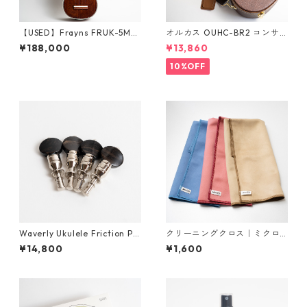
【USED】Frayns FRUK-5MS
オルカス OUHC-BR2 コンサ
ソプラノウクレレ #2500095
ートウクレレ用ハードケース
¥188,000
¥13,860
（中古・2025年製）
10%OFF
Waverly Ukulele Friction Pe
クリーニングクロス｜ミクロ
gs ウクレレ用フリクションペ
ディア エピクロス（日本製）3
¥14,800
¥1,600
グ（4個セット）
5cm × 37cm