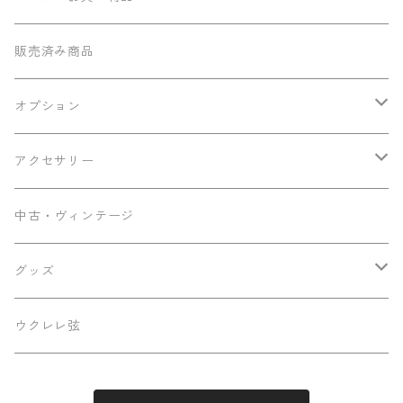
テナー
Sumi工房
販売済み商品
その他
Ancestor's
オプション
ミニテナー
Frayns
エンドピン追加
アクセサリー
KOU ukulele
メンテナンス用品
中古・ヴィンテージ
早瀬ギター工房
ケース
グッズ
Luna
パーツ
ステッカー
ウクレレ弦
Famous