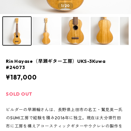
1
/20
Rin Hayase（早瀬ギター工房）UKS-3Kuwa
#24073
¥187,000
SOLD OUT
ビルダーの早瀬輪さんは、長野県上田市の名工・鷲見英一氏
のSUMI工房で経験を積み2016年に独立。現在は大分県竹田
市に工房を構えアコースティックギターやウクレレの製作を