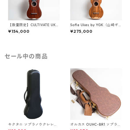
【数量限定】CULTIVATE UKU
Sofla Ukes by YGK（山崎ギ
LELE D3M-W（フィジーマホ
ター工房）#457 ハワイアンコ
¥154,000
¥275,000
ガニー）ソプラノウクレレ
ア ソプラノウクレレ
セール中の商品
キクタニ ソプラノウクレレ用
オルカス OUHC-BR1 ソプラノ
ハードケース UPC-10N
ウクレレ用ハードケース