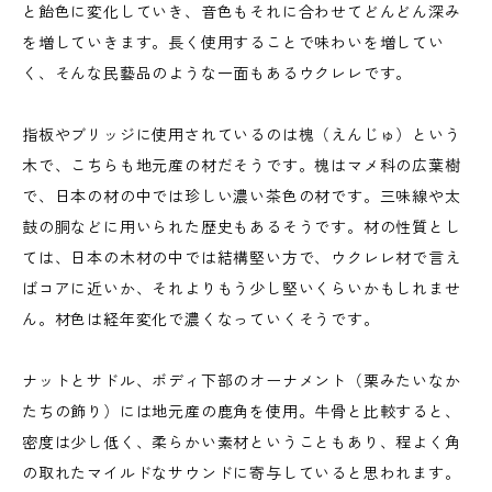
と飴色に変化していき、音色もそれに合わせてどんどん深み
を増していきます。長く使用することで味わいを増してい
く、そんな民藝品のような一面もあるウクレレです。
指板やブリッジに使用されているのは槐（えんじゅ）という
木で、こちらも地元産の材だそうです。槐はマメ科の広葉樹
で、日本の材の中では珍しい濃い茶色の材です。三味線や太
鼓の胴などに用いられた歴史もあるそうです。材の性質とし
ては、日本の木材の中では結構堅い方で、ウクレレ材で言え
ばコアに近いか、それよりもう少し堅いくらいかもしれませ
ん。材色は経年変化で濃くなっていくそうです。
ナットとサドル、ボディ下部のオーナメント（栗みたいなか
たちの飾り）には地元産の鹿角を使用。牛骨と比較すると、
密度は少し低く、柔らかい素材ということもあり、程よく角
の取れたマイルドなサウンドに寄与していると思われます。