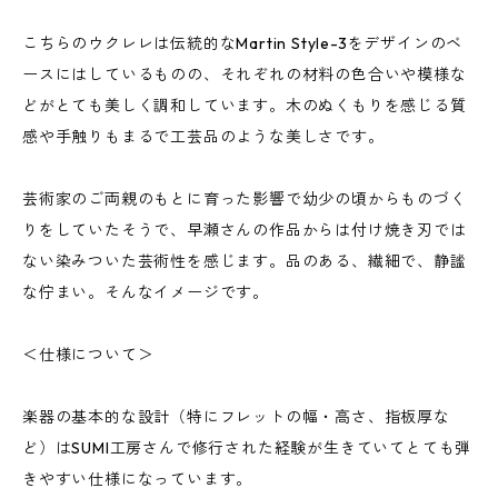
こちらのウクレレは伝統的なMartin Style-3をデザインのベ
ースにはしているものの、それぞれの材料の色合いや模様な
どがとても美しく調和しています。木のぬくもりを感じる質
感や手触りもまるで工芸品のような美しさです。
芸術家のご両親のもとに育った影響で幼少の頃からものづく
りをしていたそうで、早瀬さんの作品からは付け焼き刃では
ない染みついた芸術性を感じます。品のある、繊細で、静謐
な佇まい。そんなイメージです。
＜仕様について＞
楽器の基本的な設計（特にフレットの幅・高さ、指板厚な
ど）はSUMI工房さんで修行された経験が生きていてとても弾
きやすい仕様になっています。