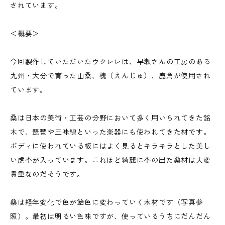
されています。
＜概要＞
今回製作していただいたウクレレは、早瀬さんの工房のある
九州・大分で育った山桑、槐（えんじゅ）、鹿角が使用され
ています。
桑は日本の美術・工芸の分野において多く用いられてきた銘
木で、琵琶や三味線といった楽器にも使われてきた材です。
ボディに使われている板にはよく見るとキラキラとした美し
い虎杢が入っています。これほど綺麗に杢の出た桑材は大変
貴重なのだそうです。
桑は経年変化で色が飴色に変わっていく木材です（写真参
照）。最初は明るい色味ですが、使っているうちにだんだん