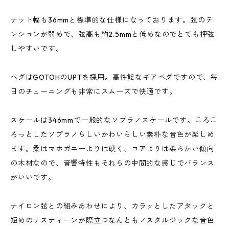
ナット幅も36mmと標準的な仕様になっております。弦のテ
ンションが弱めで、弦高も約2.5mmと低めなのでとても押弦
しやすいです。
ペグはGOTOHのUPTを採用。高性能なギアペグですので、毎
日のチューニングも非常にスムーズで快適です。
スケールは346mmで一般的なソプラノスケールです。ころこ
ろっとしたソプラノらしいかわいらしい素朴な音色が楽しめ
ます。桑はマホガニーよりは硬く、コアよりは柔らかい傾向
の木材なので、音響特性もそれらの中間的な感じでバランス
がいいです。
ナイロン弦との組みあわせにより、カラッとしたアタックと
短めのサスティーンが際立つなんともノスタルジックな音色