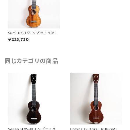
Sumi UK-T5K ソプラノウクレ
レ #241445
¥235,730
同じカテゴリの商品
Seilen SLVS-810 ソプラノウク
Frayns Guitars FRUK-3MS