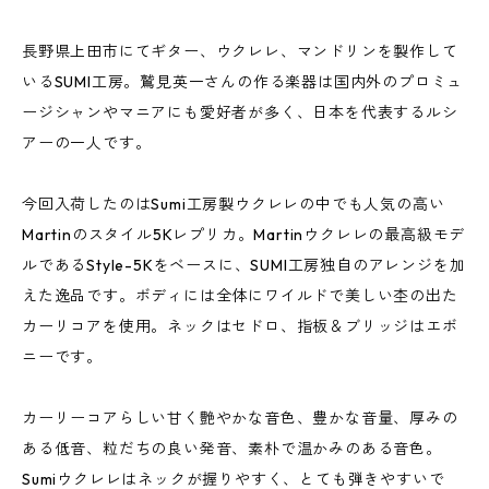
長野県上田市にてギター、ウクレレ、マンドリンを製作して
いるSUMI工房。鷲見英一さんの作る楽器は国内外のプロミュ
ージシャンやマニアにも愛好者が多く、日本を代表するルシ
アーの一人です。
今回入荷したのはSumi工房製ウクレレの中でも人気の高い
Martinのスタイル5Kレプリカ。Martinウクレレの最高級モデ
ルであるStyle-5Kをベースに、SUMI工房独自のアレンジを加
えた逸品です。ボディには全体にワイルドで美しい杢の出た
カーリコアを使用。ネックはセドロ、指板＆ブリッジはエボ
ニーです。
カーリーコアらしい甘く艶やかな音色、豊かな音量、厚みの
ある低音、粒だちの良い発音、素朴で温かみのある音色。
Sumiウクレレはネックが握りやすく、とても弾きやすいで