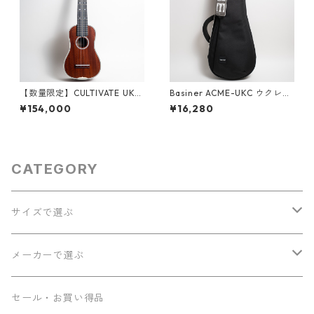
【数量限定】CULTIVATE UKU
Basiner ACME-UKC ウクレレ
LELE D3M-W（フィジーマホ
ギグバッグ（ソプラノ・コン
¥154,000
¥16,280
ガニー）ソプラノウクレレ
サート兼用）
CATEGORY
サイズで選ぶ
ソプラノ
メーカーで選ぶ
コンサート
Seilen
セール・お買い得品