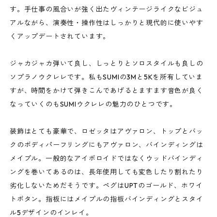
す。手仕事の風合いが強く出たヴィンテージライクなビジュ
アルながら、演奏性・操作性はしっかりと現代的に使いやす
くアップデートされています。
ジャカジャカ弾いて良し、しっとりとソロスタイルも良しの
ソプラノウクレレです。私もSUMIの3Mと5Kを所有していま
すが、時間をかけて弾きこんであげるとますます音色が良く
なっていくのもSUMIウクレレの魅力のひとつです。
装飾はとても豪華で、ロゼッタはアヴァロン、トップとバッ
クのボディパーフリングにもアヴァロン、バインディングは
メイプル。一般的なアイボロイドではなくウッドバインディ
ングを巻いてあるのは、長年使用しても変色したり割れたり
劣化しないためだそうです。ペグはUPTのゴールド、ホワイ
トボタン。指板にはメイプルの指板バインディングとスタイ
ル5デザインのインレイ。