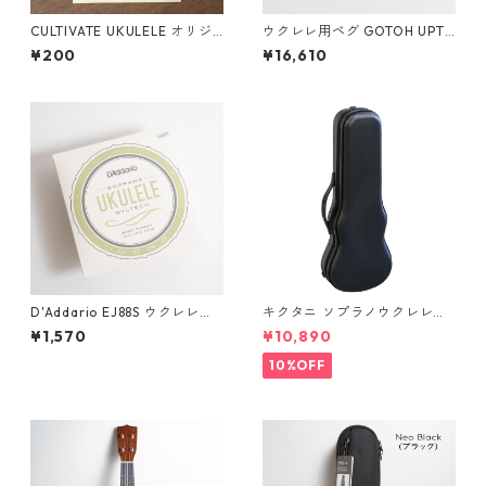
CULTIVATE UKULELE オリジ
ウクレレ用ペグ GOTOH UPT-
ナルステッカー（名刺サイ
UB8-GG
¥200
¥16,610
ズ）
D'Addario EJ88S ウクレレ弦
キクタニ ソプラノウクレレ用
ソプラノ用
ハードケース UPC-10N
¥1,570
¥10,890
10%OFF