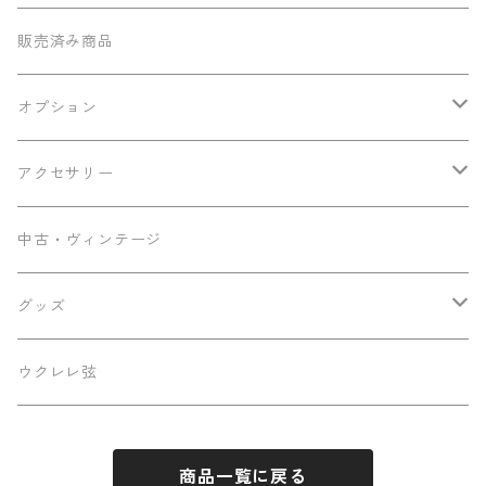
テナー
Sumi工房
販売済み商品
その他
Ancestor's
オプション
ミニテナー
Frayns
エンドピン追加
アクセサリー
KOU ukulele
メンテナンス用品
中古・ヴィンテージ
早瀬ギター工房
ケース
グッズ
Luna
パーツ
ステッカー
ウクレレ弦
Famous
商品一覧に戻る