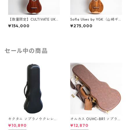
【数量限定】CULTIVATE UKU
Sofla Ukes by YGK（山崎ギ
LELE D3M-W（フィジーマホ
ター工房）#457 ハワイアンコ
¥154,000
¥275,000
ガニー）ソプラノウクレレ
ア ソプラノウクレレ
セール中の商品
キクタニ ソプラノウクレレ用
オルカス OUHC-BR1 ソプラノ
ハードケース UPC-10N
ウクレレ用ハードケース
¥10,890
¥12,870