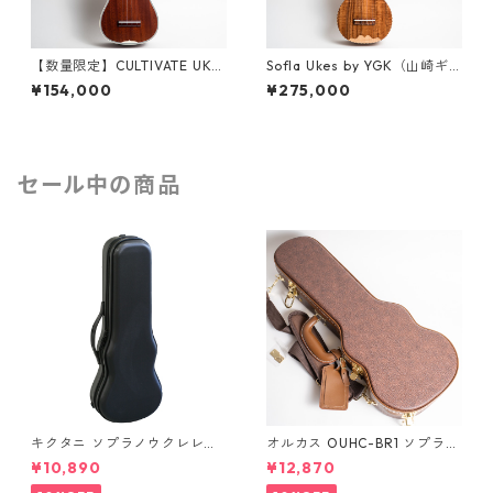
【数量限定】CULTIVATE UKU
Sofla Ukes by YGK（山崎ギ
LELE D3M-W（フィジーマホ
ター工房）#457 ハワイアンコ
¥154,000
¥275,000
ガニー）ソプラノウクレレ
ア ソプラノウクレレ
セール中の商品
キクタニ ソプラノウクレレ用
オルカス OUHC-BR1 ソプラノ
ハードケース UPC-10N
ウクレレ用ハードケース
¥10,890
¥12,870