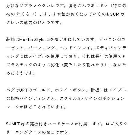
万能なソプラノウクレレです。弾きこんであげると（特に最
初の1年くらい）ますます音色が良くなっていくのもSUMIウ
クレレの魅力のひとつです。
装飾はMartin Style-5をモデルにしています。アバロンのロ
ーゼット、パーフリング、ヘッドインレイ。ボディバインデ
ィングにはメイプルを使用しており、それは長年の使用でも
プラスチックのように劣化（変色したり割れたり）しないた
めだそうです。
ペグはUPTのゴールド、ホワイトボタン。指板にはメイプル
の指板バインディングと、スタイル5デザインのポジション
マークがほどこされています。
SUMI工房の銘板付きハードケースが付属します。ロゴ入りク
リーニングクロスのおまけ付き。