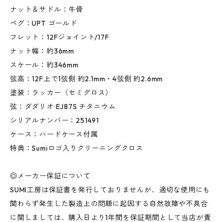
ナット＆サドル：牛骨
ペグ：UPT ゴールド
フレット：12Fジョイント/17F
ナット幅：約36mm
スケール：約346mm
弦高：12F上で1弦側 約2.1mm・4弦側 約2.6mm
塗装：ラッカー（セミグロス）
弦：ダダリオ EJ87S チタニウム
シリアルナンバー：251491
ケース：ハードケース付属
特典：Sumiロゴ入りクリーニングクロス
◎メーカー保証について
SUMI工房は保証書を発行しておりませんが、適切な使用にも
関わらず発生した製造上の問題に起因する自然故障や不具合
に関しましては、購入日より1年間を保証期間として当店が責