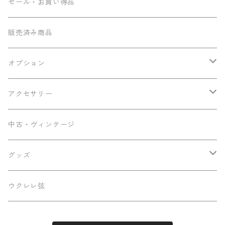
コンサート
Seilen
セール・お買い得品
テナー
Sumi工房
販売済み商品
その他
Ancestor's
オプション
ミニテナー
Frayns
エンドピン追加
アクセサリー
KOU ukulele
メンテナンス用品
中古・ヴィンテージ
早瀬ギター工房
ケース
グッズ
Luna
パーツ
ステッカー
ウクレレ弦
Famous