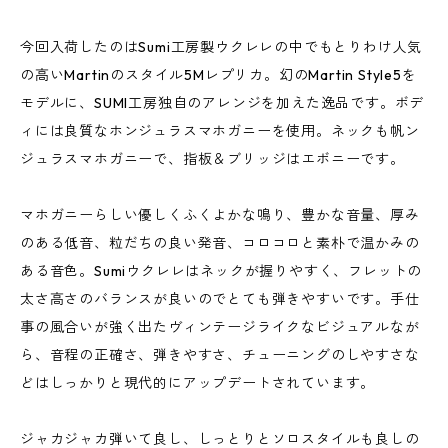
今回入荷したのはSumi工房製ウクレレの中でもとりわけ人気
の高いMartinのスタイル5Mレプリカ。幻のMartin Style5を
モデルに、SUMI工房独自のアレンジを加えた逸品です。ボデ
ィには良質なホンジュラスマホガニーを使用。ネックも帆ン
ジュラスマホガニーで、指板＆ブリッジはエボニーです。
マホガニーらしい優しくふくよかな鳴り、豊かな音量、厚み
のある低音、粒だちの良い発音、コロコロと素朴で温かみの
ある音色。Sumiウクレレはネックが握りやすく、フレットの
太さ高さのバランスが良いのでとても弾きやすいです。手仕
事の風合いが強く出たヴィンテージライクなビジュアルなが
ら、音程の正確さ、弾きやすさ、チューニングのしやすさな
どはしっかりと現代的にアップデートされています。
ジャカジャカ弾いて良し、しっとりとソロスタイルも良しの