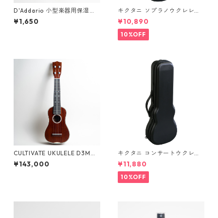
D'Addario 小型楽器用保湿器
キクタニ ソプラノウクレレ用
SMALL INSTRUMENT HUMIDI
ハードケース UPC-10N
¥1,650
¥10,890
FIER
10%OFF
CULTIVATE UKULELE D3M
キクタニ コンサートウクレレ
（フィジーマホガニー）ソプ
用ハードケース UPC-12N
¥143,000
¥11,880
ラノウクレ #26067
10%OFF