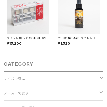
ウクレレ用ペグ GOTOH UPT-
MUSIC NOMAD ウクレレクリ
UBN-CW
ーナー MN121
¥13,200
¥1,320
CATEGORY
サイズで選ぶ
ソプラノ
メーカーで選ぶ