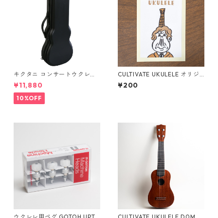
キクタニ コンサートウクレレ
CULTIVATE UKULELE オリジ
用ハードケース UPC-12N
ナルステッカー（名刺サイ
¥11,880
¥200
ズ）
10%OFF
ウクレレ用ペグ GOTOH UPT-
CULTIVATE UKULELE D0M