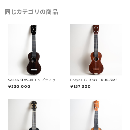
同じカテゴリの商品
Seilen SLVS-810 ソプラノウク
Frayns Guitars FRUK-3MS
レレ #2026
ソプラノウクレレ #2500094
¥330,000
¥157,300