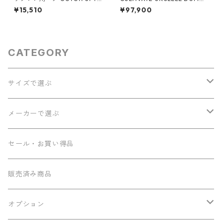
UB7-CW
（アフリカンマホガニー）ソ
¥15,510
¥97,900
プラノウクレレ #25053
CATEGORY
サイズで選ぶ
ソプラノ
メーカーで選ぶ
コンサート
Seilen
セール・お買い得品
テナー
Sumi工房
販売済み商品
その他
Ancestor's
オプション