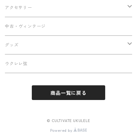
ミニテナー
Frayns
エンドピン追加
アクセサリー
KOU ukulele
メンテナンス用品
中古・ヴィンテージ
早瀬ギター工房
ケース
グッズ
Luna
パーツ
ステッカー
ウクレレ弦
Famous
商品一覧に戻る
Martin
Sakata Guitars
© CULTIVATE UKULELE
Powered by