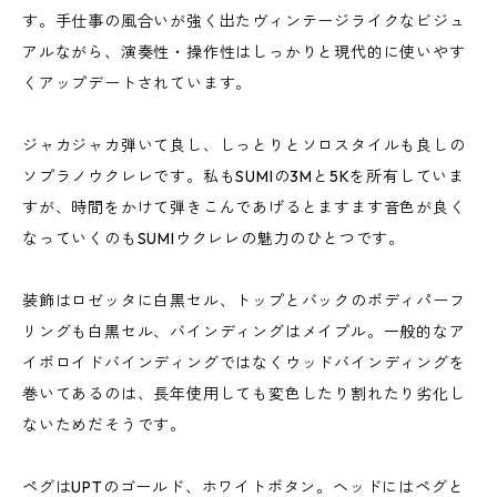
す。手仕事の風合いが強く出たヴィンテージライクなビジュ
アルながら、演奏性・操作性はしっかりと現代的に使いやす
くアップデートされています。
ジャカジャカ弾いて良し、しっとりとソロスタイルも良しの
ソプラノウクレレです。私もSUMIの3Mと5Kを所有していま
すが、時間をかけて弾きこんであげるとますます音色が良く
なっていくのもSUMIウクレレの魅力のひとつです。
装飾はロゼッタに白黒セル、トップとバックのボディパーフ
リングも白黒セル、バインディングはメイプル。一般的なア
イボロイドバインディングではなくウッドバインディングを
巻いてあるのは、長年使用しても変色したり割れたり劣化し
ないためだそうです。
ペグはUPTのゴールド、ホワイトボタン。ヘッドにはペグと