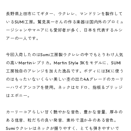
長野県上田市にてギター、ウクレレ、マンドリンを製作して
いるSUMI工房。鷲見英一さんの作る楽器は国内外のプロミュ
ージシャンやマニアにも愛好者が多く、日本を代表するルシ
アーの一人です。
今回入荷したのはSumi工房製ウクレレの中でもとりわけ人気
の高いMartinレプリカ。Martin Style 3Kをモデルに、SUMI
工房独自のアレンジを加えた逸品です。ボディには3Kに使う
のはもったいないくらい美しい杢の出た4Aグレードのカーリ
ーハワイアンコアを使用。ネックはセドロ、指板＆ブリッジ
はエボニー。
カーリーコアらしい甘く艶やかな音色、豊かな音量、厚みの
ある低音、粒だちの良い発音、素朴で温かみのある音色。
Sumiウクレレはネックが握りやすく、とても弾きやすいで