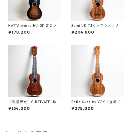
HATTA works HU-SP-212 ソ
Sumi UK-T3K ソプラノウクレ
プラノウクレレ
レ #261529
¥178,200
¥204,800
【数量限定】CULTIVATE UKU
Sofla Ukes by YGK（山崎ギ
LELE D3M-W（フィジーマホ
ター工房）#457 ハワイアンコ
¥154,000
¥275,000
ガニー）ソプラノウクレレ
ア ソプラノウクレレ