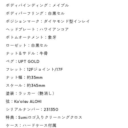
ボディバインディング：メイプル
ボディパーフリング：白黒セル
ポジションマーク：ダイヤモンド型インレイ
ヘッドプレート：ハワイアンコア
ボトムオーナメント：象牙
ローゼット：白黒セル
ナット＆サドル：牛骨
ペグ：UPT GOLD
フレット：12Fジョイント/17F
ナット幅：約35mm
スケール：約345mm
塗装：ラッカー（艶消し）
弦：Ko'olau ALOHI
シリアルナンバー：231350
特典：Sumiロゴ入りクリーニングクロス
ケース：ハードケース付属