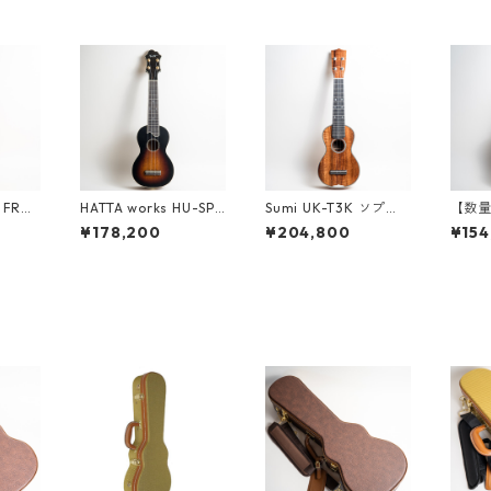
s FRUK
HATTA works HU-SP-
Sumi UK-T3K ソプラ
【数量
ウクレ
212 ソプラノウクレレ
ノウクレレ #261529
TE U
¥178,200
¥204,800
¥154
（フ
ー）