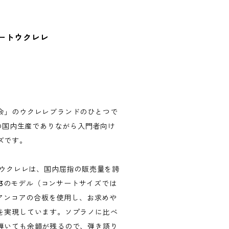
ンサートウクレレ
会」のウクレレブランドのひとつで
心の国内生産でありながら入門者向け
ズです。
トウクレレは、国内屈指の販売量を誇
o.3のモデル（コンサートサイズでは
イアンコアの合板を使用し、お求めや
を実現しています。ソプラノに比べ
弾いても余韻が残るので、弾き語り