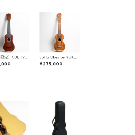
限定】CULTIVA
Sofla Ukes by YGK
KULELE D3M-W
（山崎ギター工房）#
,000
¥275,000
ィジーマホガニ
457 ハワイアンコア ソ
ソプラノウクレレ
プラノウクレレ