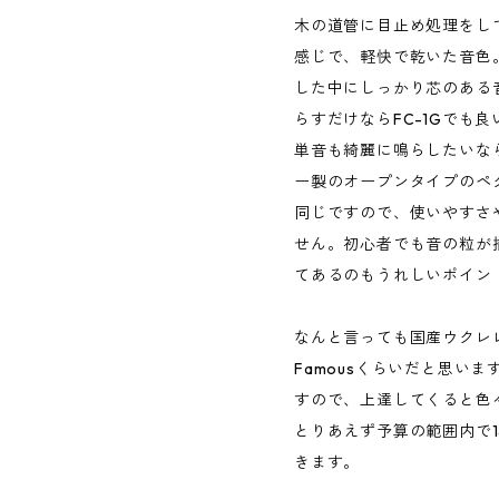
木の道管に目止め処理をして
感じで、軽快で乾いた音色。
した中にしっかり芯のある
らすだけならFC-1Gでも
単音も綺麗に鳴らしたいなら
ー製のオープンタイプのペ
同じですので、使いやすさ
せん。初心者でも音の粒が
てあるのもうれしいポイン
なんと言っても国産ウクレ
Famousくらいだと思い
すので、上達してくると色
とりあえず予算の範囲内で
きます。