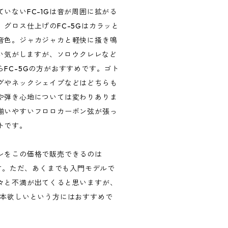
いないFC-1Gは音が周囲に拡がる
グロス仕上げのFC-5Gはカラッと
音色。ジャカジャカと軽快に掻き鳴
良い気がしますが、ソロウクレレなど
FC-5Gの方がおすすめです。ゴト
グやネックシェイプなどはどちらも
や弾き心地については変わりありま
揃いやすいフロロカーボン弦が張っ
トです。
レをこの価格で販売できるのは
ます。ただ、あくまでも入門モデルで
々と不満が出てくると思いますが、
1本欲しいという方にはおすすめで