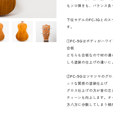
もソロ弾きも、バランス良
下位モデルのFC-1Gとの
す。
①FC-5Gはボディがハワイ
合板
どちらも合板なので材の違
しろ塗装の仕上げの違いに
②FC-5Gはツヤツヤのグロ
ットな質感の塗装仕上げ
グロス仕上げの方が音の芯
ティーンも向上します。オー
方八方に分散してしまう傾