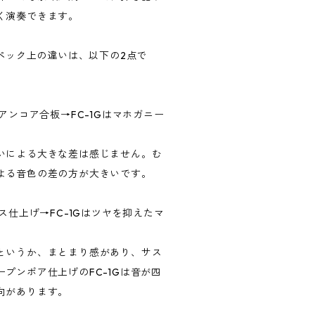
く演奏できます。
スペック上の違いは、以下の2点で
アンコア合板→FC-1Gはマホガニー
いによる大きな差は感じません。む
よる音色の差の方が大きいです。
ス仕上げ→FC-1Gはツヤを抑えたマ
というか、まとまり感があり、サス
プンポア仕上げのFC-1Gは音が四
向があります。