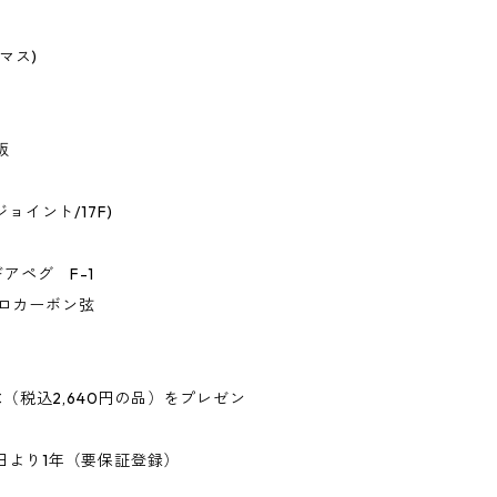
マス)
板
ョイント/17F)
アペグ F-1
フロロカーボン弦
C（税込2,640円の品）をプレゼン
日より1年（要保証登録）