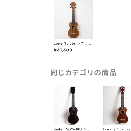
Luna No.56s ソプラノ
ウクレレ
¥61,600
同じカテゴリの商品
Seilen SLVS-810 ソプ
Frayns Guitar