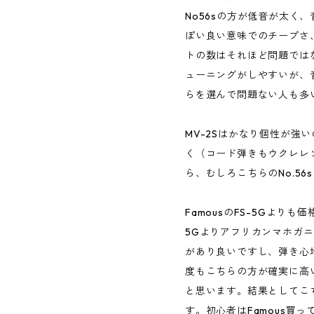
No56sの方が低音が太く
ぽい良い意味でのチープさ、
トの数はそれほど問題では
ューニングがしやすいが、
らを選んで問題ない人も多
MV-2Sはかなり個性が強
く（コード弾きもウクレレ
ら、むしろこちらのNo.5
FamousのFS-5Gより
5Gよりアフリカンマホガニ
があり良いですし、弾き心
度もこちらの方が確実に高
と思います。結果としてこ
す。初心者はFamous買