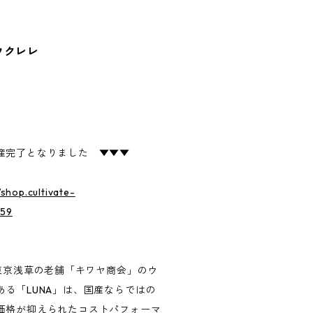
ノウクレレ
産完了となりました ▼▼▼
/shop.cultivate-
759
、東京浅草の老舗「キワヤ商会」のウ
る「LUNA」は、国産ならではの
価格が抑えられたコストパフォーマ