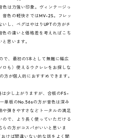
、音色は力強い印象。ヴィンテージっ
音色の軽快さではMV-2S。フレッ
ないし、ペグはやはりUPTの方がチ
音色の違いと価格差を考えればこち
いと思います。
いので、最初の1本として無難に幅広
ソロも）使えるウクレレをお探しな
6sの方が個人的におすすめできます。
も価格は少し上がりますが、合板のFS-
ー単板のNo.56sの方が音色は深み
地や弾きやすさなどトータルの満足
いので、より長く使っていただける
ちらの方がコスパがいいと思いま
っておけば間違いない的な話をよく聞