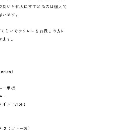
で良いと他人にすすめるのは個人的
思います。
万くらいでウクレレをお探しの方に
きます。
eries）
ニー単板
ニー
イント/15F)
 F-2（ゴトー製）