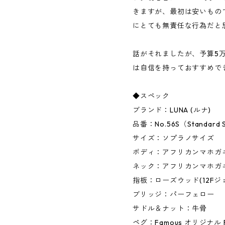
きますが、最初は安いもの
にとても無責任な行為だと
話がそれましたが、予算5
は自信を持っておすすめで
◆スペック
ブランド：LUNA (ルナ)
品番：No.56S（Standard S
サイズ：ソプラノサイズ
ボディ：アフリカンマホガ
ネック：アフリカンマホガ
指板：ローズウッド(12Fジョ
ブリッジ：パーフェロー
サドル＆ナット：牛骨
ペグ：Famous オリジナル