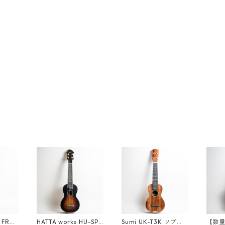
s FRUK
HATTA works HU-SP-
Sumi UK-T3K ソプラ
【数量