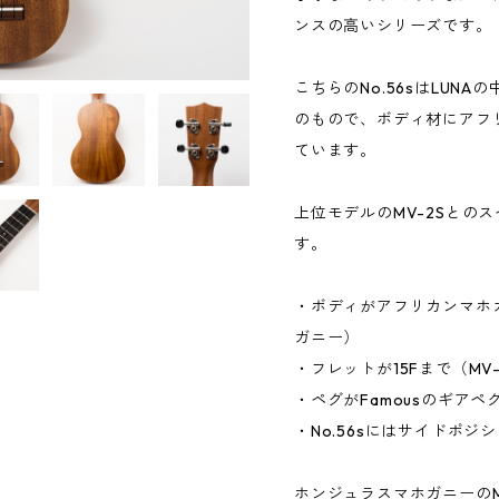
ンスの高いシリーズです。
こちらのNo.56sはLUN
のもので、ボディ材にアフ
ています。
上位モデルのMV-2Sとの
す。
・ボディがアフリカンマホガ
ガニー）
・フレットが15Fまで（MV-
・ペグがFamousのギアペグ
・No.56sにはサイドポ
ホンジュラスマホガニーのM