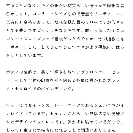
することがなく、キメの細かい材質らしい滑らかで繊細な音
色がします。コンサートサイズなので音量やサスティーン、
低音にも余裕があって、地味な見た目のミロ材ですが倍音が
とても豊かですごくリッチな音色です。前回入荷したミロコ
ンサートはローズウッド指板だったのですが、今回指板材を
エボニーにしたことでひとつひとつの音がより明瞭に、はっ
きりとしています。
ボディの装飾は、美しい輝きを放つアヴァロンのローゼッ
ト、そして全体の印象を引き締める外周に巻かれたブラッ
ク・セルロイドのバインディング。
ヘッドにはセイレンのトレードマークであるシェルロゴがイ
ンレイされています。セイレンさんらしい無駄のない洗練さ
れたデザインのウクレレです。弾かずに眺めているだけで、
とっても幸せな気持ちになれることは間違いありません。