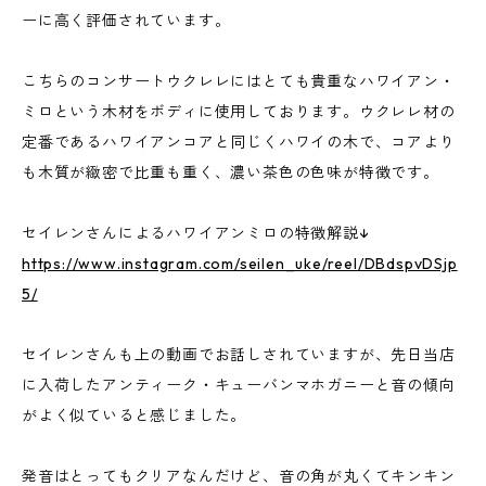
ーに高く評価されています。
こちらのコンサートウクレレにはとても貴重なハワイアン・
ミロという木材をボディに使用しております。ウクレレ材の
定番であるハワイアンコアと同じくハワイの木で、コアより
も木質が緻密で比重も重く、濃い茶色の色味が特徴です。
セイレンさんによるハワイアンミロの特徴解説↓
https://www.instagram.com/seilen_uke/reel/DBdspvDSjp
5/
セイレンさんも上の動画でお話しされていますが、先日当店
に入荷したアンティーク・キューバンマホガニーと音の傾向
がよく似ていると感じました。
発音はとってもクリアなんだけど、音の角が丸くてキンキン