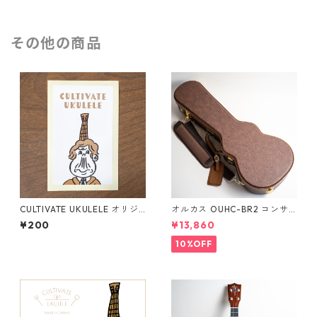
その他の商品
CULTIVATE UKULELE オリジ
オルカス OUHC-BR2 コンサ
ナルステッカー（名刺サイ
ートウクレレ用ハードケース
¥200
¥13,860
ズ）
10%OFF