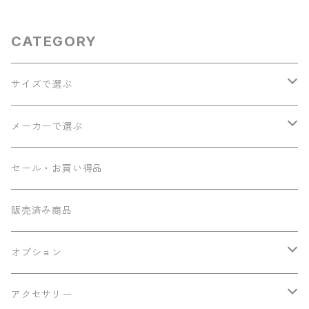
CATEGORY
サイズで選ぶ
ソプラノ
メーカーで選ぶ
コンサート
Seilen
セール・お買い得品
テナー
Sumi工房
販売済み商品
その他
Ancestor's
オプション
ミニテナー
Frayns
エンドピン追加
アクセサリー