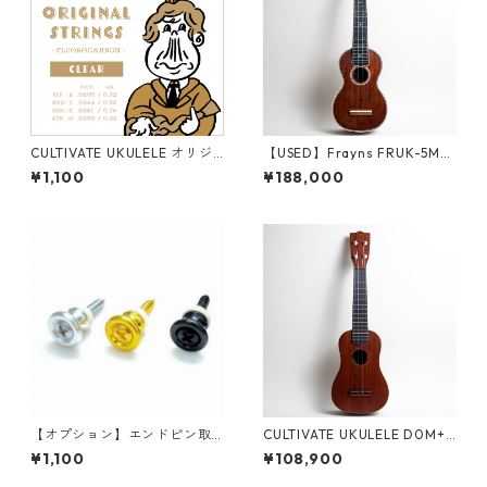
CULTIVATE UKULELE オリジ
【USED】Frayns FRUK-5MS
ナルフロロカーボン弦
ソプラノウクレレ #2500095
¥1,100
¥188,000
（中古・2025年製）
【オプション】エンドピン取
CULTIVATE UKULELE D0M+
り付け（工賃＋パーツ代）
（フィジーマホガニー）ソプ
¥1,100
¥108,900
ラノウクレレ #26065