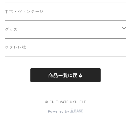
KOU ukulele
メンテナンス用品
中古・ヴィンテージ
早瀬ギター工房
ケース
グッズ
Luna
パーツ
ステッカー
ウクレレ弦
Famous
商品一覧に戻る
Martin
Sakata Guitars
© CULTIVATE UKULELE
Powered by
Hatta Works