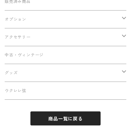
テナー
Sumi工房
販売済み商品
その他
Ancestor's
オプション
ミニテナー
Frayns
エンドピン追加
アクセサリー
KOU ukulele
メンテナンス用品
中古・ヴィンテージ
早瀬ギター工房
ケース
グッズ
Luna
パーツ
ステッカー
ウクレレ弦
Famous
商品一覧に戻る
Martin