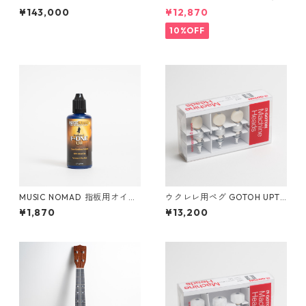
（フィジーマホガニー）ソプ
ノウクレレ用ハードケース
¥143,000
¥12,870
ラノウクレ #26067
10%OFF
MUSIC NOMAD 指板用オイル
ウクレレ用ペグ GOTOH UPT-
F-ONE OIL MN105
UBN-CW
¥1,870
¥13,200