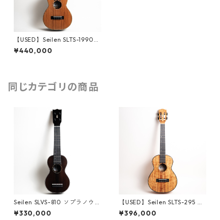
【USED】Seilen SLTS-1990sr
w テナーウクレレ #1791（中
¥440,000
古・2024年製）
同じカテゴリの商品
Seilen SLVS-810 ソプラノウク
【USED】Seilen SLTS-295 テ
レレ #2026
ナーウクレレ #1870（中古・2
¥330,000
¥396,000
024年製）