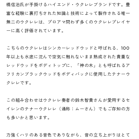
橋信治氏が手掛けるハイエンド・ウクレレブランドです。豊
富な経験に裏打ちされた知識と技術によって製作される唯一
無二のウクレレは、プロアマ問わず多くのウクレレプレイヤ
ーに高く評価されています。
こちらのウクレレはシンカーレッドウッドと呼ばれる、100
年以上も水底に沈んで空気に触れないまま熟成された貴重な
レッドウッドをボディトップに、「神の木」とも呼ばれるア
フリカンブラックウッドをボディバックに使用したテナーウ
クレレです。
この組み合わせはウクレレ奏者の鈴木智貴さんが愛用するセ
イレンのテナーウクレレ（通称：ムーさん）でもご存知の方
も多いかと思います。
力強くハリのある音色でありながら、音の立ち上がりはとて