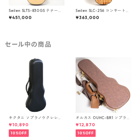
Seilen SLTS-830GS テナーウ
Seilen SLC-256 コンサートウ
クレレ #1565
クレレ #1802
¥451,000
¥363,000
セール中の商品
キクタニ ソプラノウクレレ用
オルカス OUHC-BR1 ソプラノ
ハードケース UPC-10N
ウクレレ用ハードケース
¥10,890
¥12,870
10%OFF
10%OFF