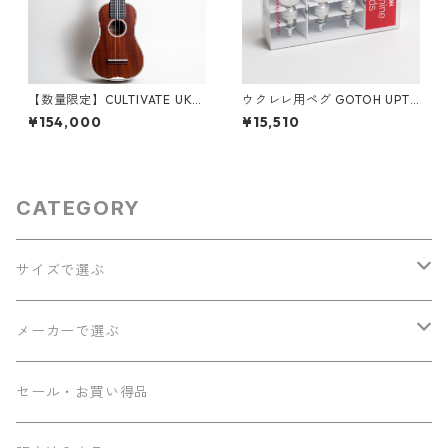
【数量限定】CULTIVATE UKU
ウクレレ用ペグ GOTOH UPT-
LELE D3M-W（フィジーマホ
UB7-CW
¥154,000
¥15,510
ガニー）ソプラノウクレレ
CATEGORY
サイズで選ぶ
ソプラノ
メーカーで選ぶ
コンサート
Seilen
セール・お買い得品