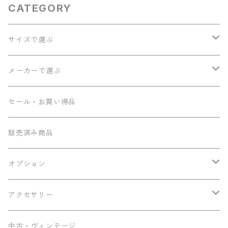
CATEGORY
サイズで選ぶ
ソプラノ
メーカーで選ぶ
コンサート
Seilen
セール・お買い得品
テナー
Sumi工房
販売済み商品
その他
Ancestor's
オプション
ミニテナー
Frayns
エンドピン追加
アクセサリー
KOU ukulele
メンテナンス用品
中古・ヴィンテージ