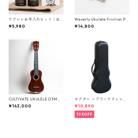
ウクレレお手入れセット｜お
Waverly Ukulele Friction Pe
得な当店オリジナルセット！
gs ウクレレ用フリクションペ
¥5,980
¥14,800
＜再入荷＞
グ（4個セット）
CULTIVATE UKULELE D3M
キクタニ ソプラノウクレレ用
（フィジーマホガニー）ソプ
ハードケース UPC-10N
¥143,000
¥10,890
ラノウクレ #26067
10%OFF