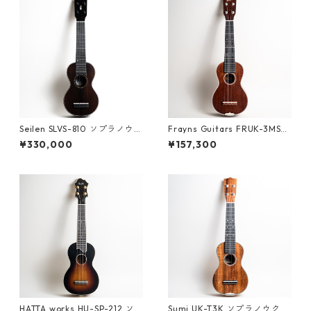
Seilen SLVS-810 ソプラノウク
Frayns Guitars FRUK-3MS
レレ #2026
ソプラノウクレレ #2500094
¥330,000
¥157,300
HATTA works HU-SP-212 ソ
Sumi UK-T3K ソプラノウクレ