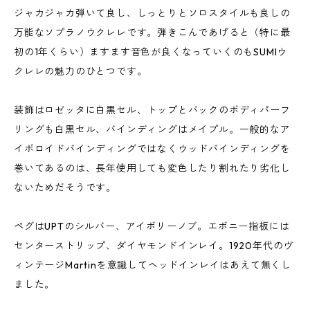
ジャカジャカ弾いて良し、しっとりとソロスタイルも良しの
万能なソプラノウクレレです。弾きこんであげると（特に最
初の1年くらい）ますます音色が良くなっていくのもSUMIウ
クレレの魅力のひとつです。
装飾はロゼッタに白黒セル、トップとバックのボディパーフ
リングも白黒セル、バインディングはメイプル。一般的なア
イボロイドバインディングではなくウッドバインディングを
巻いてあるのは、長年使用しても変色したり割れたり劣化し
ないためだそうです。
ペグはUPTのシルバー、アイボリーノブ。エボニー指板には
センターストリップ、ダイヤモンドインレイ。1920年代のヴ
ィンテージMartinを意識してヘッドインレイはあえて無くし
ました。