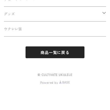
早瀬ギター工房
ケース
グッズ
Luna
パーツ
ステッカー
ウクレレ弦
Famous
商品一覧に戻る
Martin
Sakata Guitars
© CULTIVATE UKULELE
Powered by
Hatta Works
West Field Guitar Craft