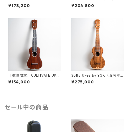
プラノウクレレ
レ #261529
¥178,200
¥204,800
【数量限定】CULTIVATE UKU
Sofla Ukes by YGK（山崎ギ
LELE D3M-W（フィジーマホ
ター工房）#457 ハワイアンコ
¥154,000
¥275,000
ガニー）ソプラノウクレレ
ア ソプラノウクレレ
セール中の商品