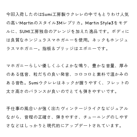
今回入荷したのはSumi工房製ウクレレの中でもとりわけ人気
の高いMartinのスタイル3Mレプリカ。Martin Style3をモデ
ルに、SUMI工房独自のアレンジを加えた逸品です。ボディに
は良質なホンジュラスマホガニーを使用。ネックもホンジュ
ラスマホガニー。指板＆ブリッジはエボニーです。
マホガニーらしい優しくふくよかな鳴り、豊かな音量、厚み
のある低音、粒だちの良い発音、コロコロと素朴で温かみの
ある音色。Sumiウクレレはネックが握りやすく、フレットの
太さ高さのバランスが良いのでとても弾きやすいです。
手仕事の風合いが強く出たヴィンテージライクなビジュアル
ながら、音程の正確さ、弾きやすさ、チューニングのしやす
さなどはしっかりと現代的にアップデートされています。