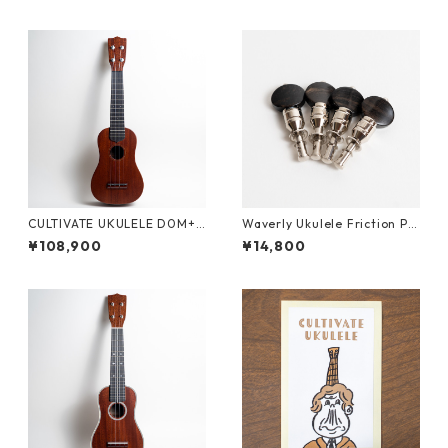
CULTIVATE UKULELE D0M+
Waverly Ukulele Friction Pe
（フィジーマホガニー）ソプ
gs ウクレレ用フリクションペ
¥108,900
¥14,800
ラノウクレレ #26065
グ（4個セット）