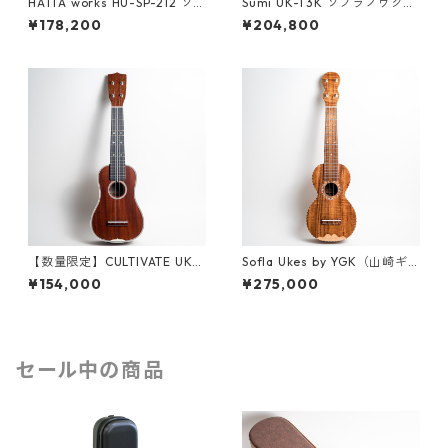
HATTA works HU-SP-212 ソ
Sumi UK-T3K ソプラノウクレ
プラノウクレレ
レ #261529
¥178,200
¥204,800
【数量限定】CULTIVATE UKU
Sofla Ukes by YGK（山崎ギ
LELE D3M-W（フィジーマホ
ター工房）#457 ハワイアンコ
¥154,000
¥275,000
ガニー）ソプラノウクレレ
ア ソプラノウクレレ
セール中の商品