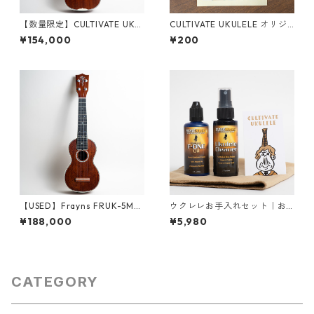
【数量限定】CULTIVATE UKU
CULTIVATE UKULELE オリジ
LELE D3M-W（フィジーマホ
ナルステッカー（名刺サイ
¥154,000
¥200
ガニー）ソプラノウクレレ
ズ）
【USED】Frayns FRUK-5MS
ウクレレお手入れセット｜お
ソプラノウクレレ #2500095
得な当店オリジナルセット！
¥188,000
¥5,980
（中古・2025年製）
＜再入荷＞
CATEGORY