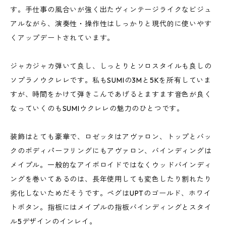
す。手仕事の風合いが強く出たヴィンテージライクなビジュ
アルながら、演奏性・操作性はしっかりと現代的に使いやす
くアップデートされています。
ジャカジャカ弾いて良し、しっとりとソロスタイルも良しの
ソプラノウクレレです。私もSUMIの3Mと5Kを所有していま
すが、時間をかけて弾きこんであげるとますます音色が良く
なっていくのもSUMIウクレレの魅力のひとつです。
装飾はとても豪華で、ロゼッタはアヴァロン、トップとバッ
クのボディパーフリングにもアヴァロン、バインディングは
メイプル。一般的なアイボロイドではなくウッドバインディ
ングを巻いてあるのは、長年使用しても変色したり割れたり
劣化しないためだそうです。ペグはUPTのゴールド、ホワイ
トボタン。指板にはメイプルの指板バインディングとスタイ
ル5デザインのインレイ。