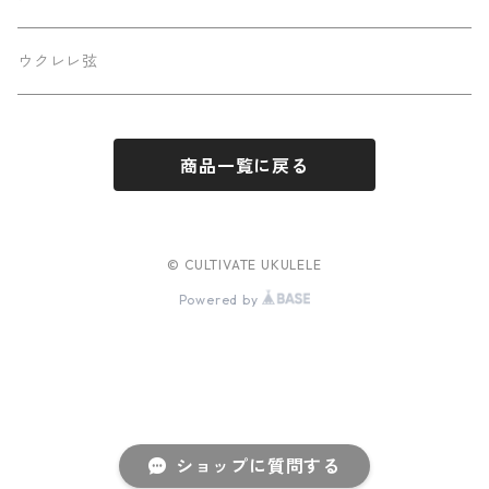
Luna
パーツ
ステッカー
ウクレレ弦
Famous
商品一覧に戻る
Martin
Sakata Guitars
© CULTIVATE UKULELE
Powered by
Hatta Works
West Field Guitar Craft
Cultivate Ukulele
ショップに質問する