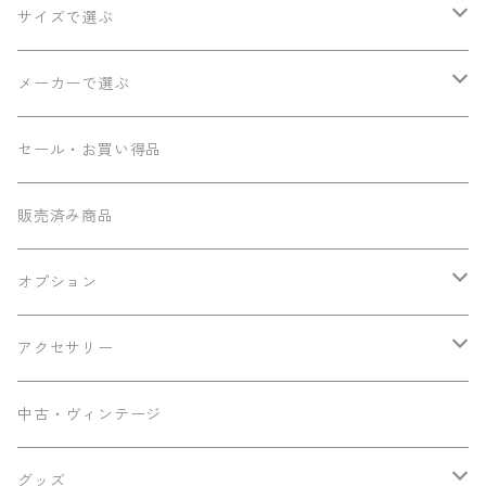
サイズで選ぶ
ソプラノ
メーカーで選ぶ
コンサート
Seilen
セール・お買い得品
テナー
Sumi工房
販売済み商品
その他
Ancestor's
オプション
ミニテナー
Frayns
エンドピン追加
アクセサリー
KOU ukulele
メンテナンス用品
中古・ヴィンテージ
早瀬ギター工房
ケース
グッズ