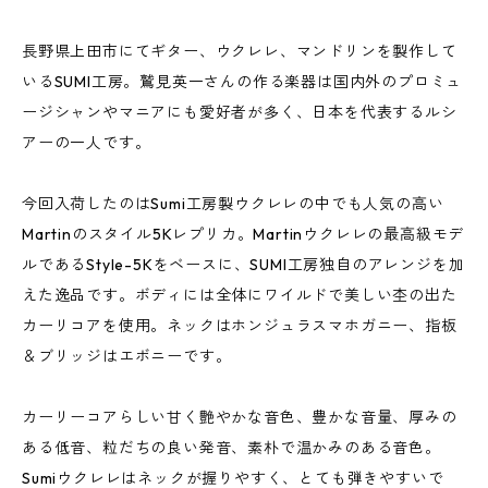
長野県上田市にてギター、ウクレレ、マンドリンを製作して
いるSUMI工房。鷲見英一さんの作る楽器は国内外のプロミュ
ージシャンやマニアにも愛好者が多く、日本を代表するルシ
アーの一人です。
今回入荷したのはSumi工房製ウクレレの中でも人気の高い
Martinのスタイル5Kレプリカ。Martinウクレレの最高級モデ
ルであるStyle-5Kをベースに、SUMI工房独自のアレンジを加
えた逸品です。ボディには全体にワイルドで美しい杢の出た
カーリコアを使用。ネックはホンジュラスマホガニー、指板
＆ブリッジはエボニーです。
カーリーコアらしい甘く艶やかな音色、豊かな音量、厚みの
ある低音、粒だちの良い発音、素朴で温かみのある音色。
Sumiウクレレはネックが握りやすく、とても弾きやすいで