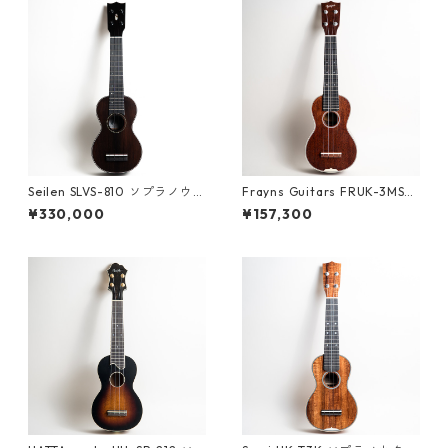
Seilen SLVS-810 ソプラノウク
Frayns Guitars FRUK-3MS
レレ #2026
ソプラノウクレレ #2500094
¥330,000
¥157,300